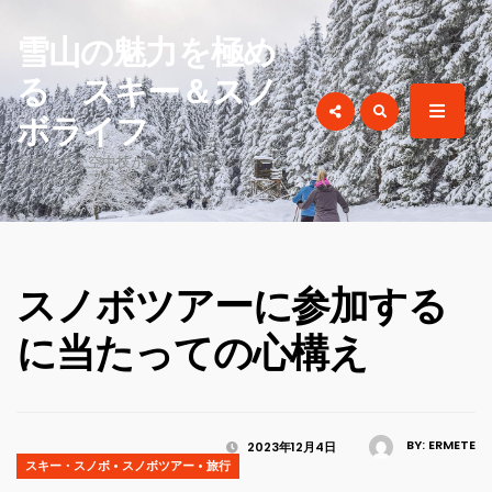
for:
雪山の魅力を極め
る スキー＆スノ
ボライフ
自由自在な空中技が魅力！最高のスキー＆
スノボライフを楽しもう！
スノボツアーに参加する
に当たっての心構え
BY:
ERMETE
2023年12月4日
スキー・スノボ
•
スノボツアー
•
旅行